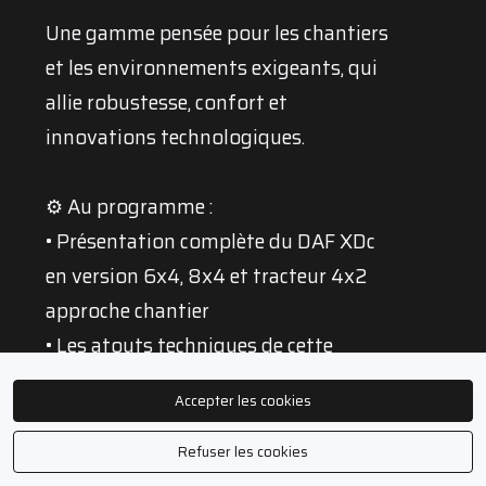
Une gamme pensée pour les chantiers
et les environnements exigeants, qui
allie robustesse, confort et
innovations technologiques.
⚙️ Au programme :
• Présentation complète du DAF XDc
en version 6x4, 8x4 et tracteur 4x2
approche chantier
• Les atouts techniques de cette
version dédiée au BTP
Accepter les cookies
• Essai sur le terrain avec les
impressions de Fabien Calvet
Refuser les cookies