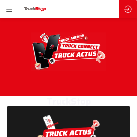
TruckStop
La communauté des
professionnels du