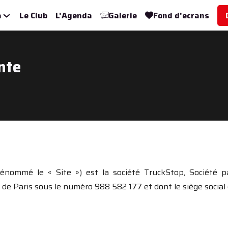
a
Le Club
L'Agenda
Galerie
Fond d'ecrans
nte
 dénommé le « Site ») est la société TruckStop, Société 
 de Paris sous le numéro 988 582 177 et dont le siège so