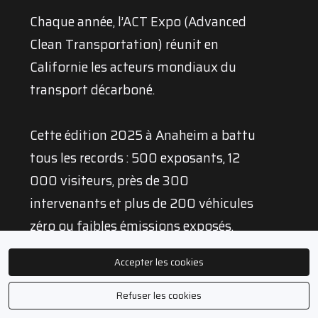
Chaque année, l’ACT Expo (Advanced
Clean Transportation) réunit en
Californie les acteurs mondiaux du
transport décarboné.
Cette édition 2025 à Anaheim a battu
tous les records : 500 exposants, 12
000 visiteurs, près de 300
intervenants et plus de 200 véhicules
zéro ou faibles émissions exposés.
Accepter les cookies
⚡️ De l’électrique à l’hydrogène, en
passant par le gaz naturel et même
Refuser les cookies
quelques irréductibles diesel,