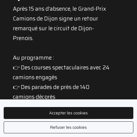
Après 15 ans d’absence, le Grand-Prix
Camions de Dijon signe un retour
remarqué sur le circuit de Dijon-
Prenois.
Au programme :
👉 Des courses spectaculaires avec 24
camions engagés
👉 Des parades de près de 140
camions décorés
👉 Un salon professionnel à ciel
Accepter les cookies
ouvert
👉 Une ambiance unique portée par 22
Refuser les cookies
150 spectateurs