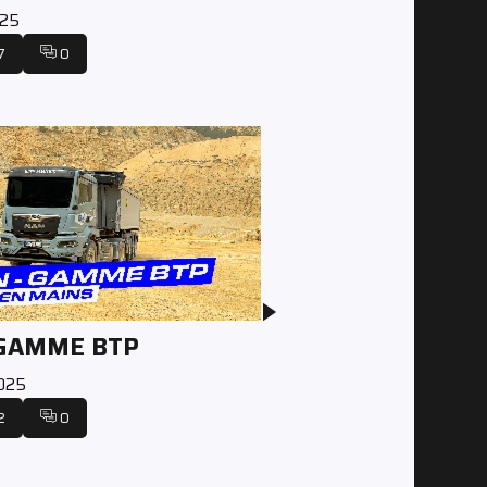
025
7
0
 GAMME BTP
2025
2
0