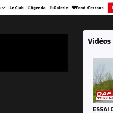
a
Le Club
L'Agenda
Galerie
Fond d'ecrans
Vidéos
ESSAI 