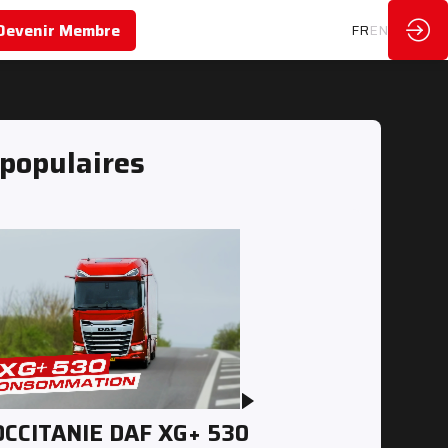
Devenir Membre
FR
EN
 populaires
OCCITANIE DAF XG+ 530