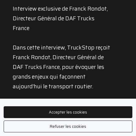
Interview exclusive de Franck Rondot,
Directeur Général de DAF Trucks
France
Dans cette interview, TruckStop reçoit
Franck Rondot, Directeur Général de
DAF Trucks France, pour évoquer les
grands enjeux qui façonnent
aujourd’hui le transport routier.
Au cours de cet échange, il revient sur
Accepter les cookies
la stratégie de DAF en France, les
attentes des transporteurs, les
Refuser les cookies
évolutions du marché et les