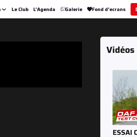
a
Le Club
L'Agenda
Galerie
Fond d'ecrans
Vidéos
ESSAI 