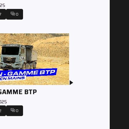
025
7
0
 GAMME BTP
2025
2
0