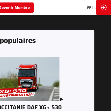
Devenir Membre
FR
EN
 populaires
OCCITANIE DAF XG+ 530