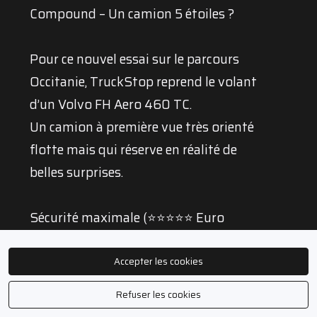
Compound – Un camion 5 étoiles ?
Pour ce nouvel essai sur le parcours
Occitanie, TruckStop reprend le volant
d’un Volvo FH Aero 460 TC.
Un camion à première vue très orienté
flotte mais qui réserve en réalité de
belles surprises.
Sécurité maximale (⭐️⭐️⭐️⭐️⭐️ Euro
NCAP), nouvelle aérodynamique,
moteur D13 460 ch Turbo Compound,
Accepter les cookies
gestion prédictive du relief, système I-
Refuser les cookies
Roll et surtout la technologie Stop &