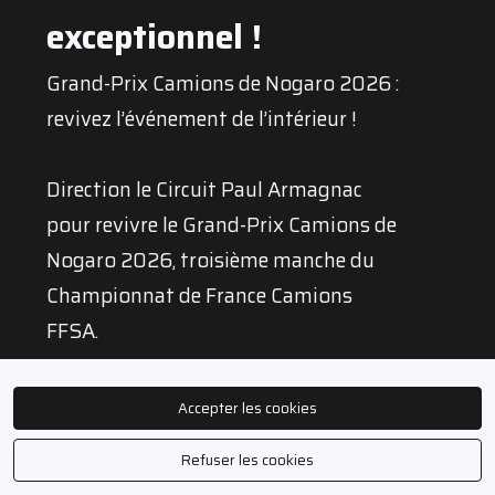
exceptionnel !
Grand-Prix Camions de Nogaro 2026 :
revivez l’événement de l’intérieur !
Direction le Circuit Paul Armagnac
pour revivre le Grand-Prix Camions de
Nogaro 2026, troisième manche du
Championnat de France Camions
FFSA.
Pendant deux jours, le Gers a vibré au
Accepter les cookies
rythme des courses, des animations et
Refuser les cookies
de la passion camion.