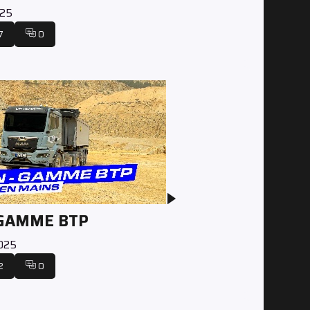
025
7
0
 GAMME BTP
2025
2
0