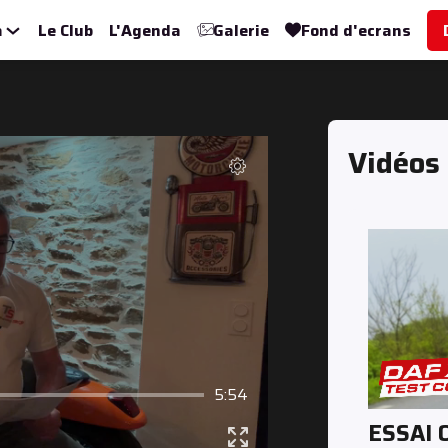
a
Le Club
L'Agenda
Galerie
Fond d'ecrans
Vidéos
5:54
ESSAI 