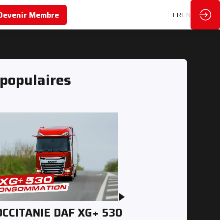
Devenir Membre
FR
EN
 populaires
OCCITANIE DAF XG+ 530