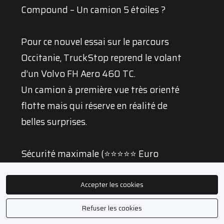
Compound – Un camion 5 étoiles ?
Pour ce nouvel essai sur le parcours
Occitanie, TruckStop reprend le volant
d’un Volvo FH Aero 460 TC.
Un camion à première vue très orienté
flotte mais qui réserve en réalité de
belles surprises.
Sécurité maximale (⭐️⭐️⭐️⭐️⭐️ Euro
NCAP), nouvelle aérodynamique,
moteur D13 460 ch Turbo Compound,
Accepter les cookies
gestion prédictive du relief, système I-
Refuser les cookies
Roll et surtout la technologie Stop &