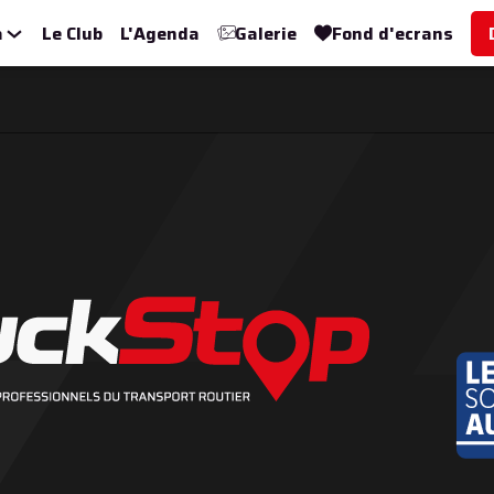
a
Le Club
L'Agenda
Galerie
Fond d'ecrans