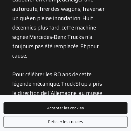
autoroute, tirer des wagons, traverser
un gué en pleine inondation. Huit
décennies plus tard, cette machine
signée Mercedes-Benz Trucks n'a
toujours pas été remplacée. Et pour
cause.
Pour célébrer les 80 ans de cette
légende mécanique, TruckStop a pris
la direction de l'Allemagne, au musée
Unimog de Gaggenau, pour une
Accepter les cookies
journée d'immersion complète : visite
des origines, essais au volant de
Refuser les cookies
plusieurs générations sur terrain