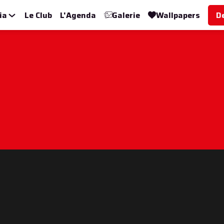
ia
Le Club
L'Agenda
Galerie
Wallpapers
D