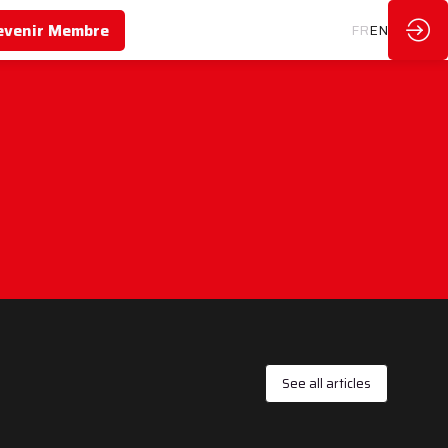
evenir Membre
FR
EN
See all articles