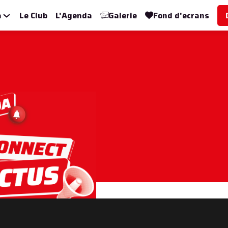
a
Le Club
L'Agenda
Galerie
Fond d'ecrans