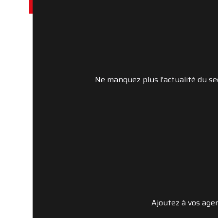
TruckStop
La communauté des professio
Ne manquez plus l'actualité du se
Devenir membre
Connectez-vous
Ajoutez à vos age