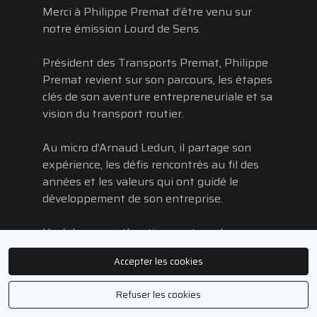
Merci à Philippe Premat d’être venu sur
notre émission Lourd de Sens.
Président des Transports Premat, Philippe
Premat revient sur son parcours, les étapes
clés de son aventure entrepreneuriale et sa
vision du transport routier.
Au micro d’Arnaud Ledun, il partage son
expérience, les défis rencontrés au fil des
années et les valeurs qui ont guidé le
développement de son entreprise.
Un échange authentique autour du
leadership, de l’entrepreneuriat et des
Accepter les cookies
femmes et des hommes qui font avancer le
transport au quotidien.
Refuser les cookies