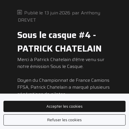
Publié le
13 juin 2026
par
Anthony
DREVET
Sous le casque #4 -
PATRICK CHATELAIN
Merci à Patrick Chatelain d’être venu sur
notre émission Sous le Casque.
Doyen du Championnat de France Camions
FFSA, Patrick Chatelain a marqué plusieurs
générations de pilotes.
Accepter les cookies
Ancien pilote lui-même, il a ensuite
accompagné de nombreux concurrents au
Refuser les cookies
sein du paddock et contribué au
développement de la discipline au fil des