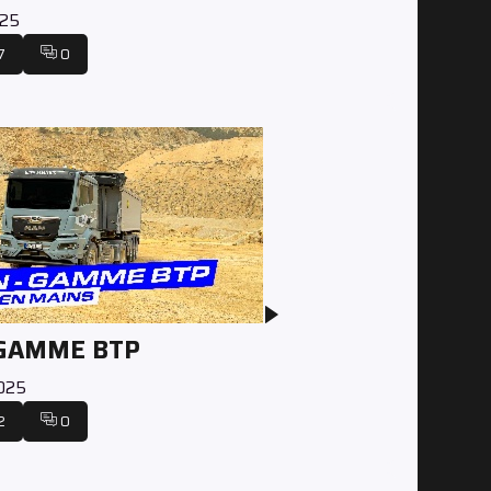
025
7
0
 GAMME BTP
2025
2
0