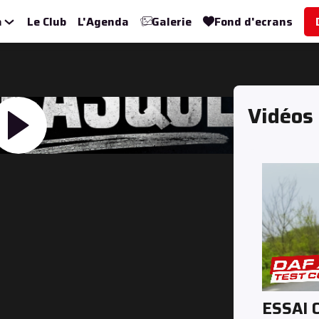
a
Le Club
L'Agenda
Galerie
Fond d'ecrans
Vidéos
ESSAI 