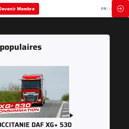
Devenir Membre
FR
EN
 populaires
OCCITANIE DAF XG+ 530