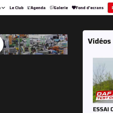
a
Le Club
L'Agenda
Galerie
Fond d'ecrans
Vidéos
ESSAI 