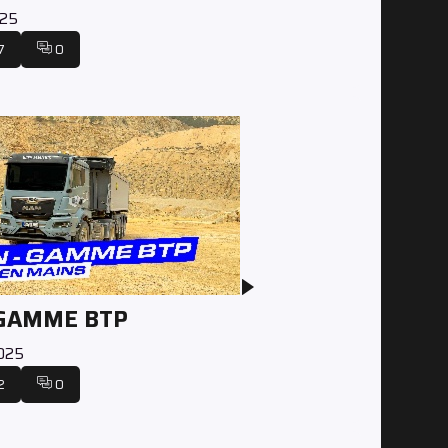
025
7
0
 GAMME BTP
2025
2
0