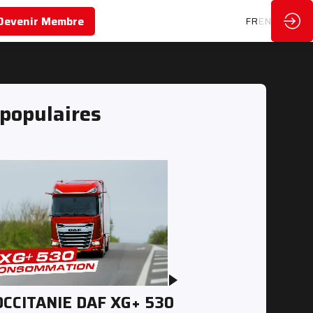
Devenir Membre
FR
EN
 populaires
OCCITANIE DAF XG+ 530