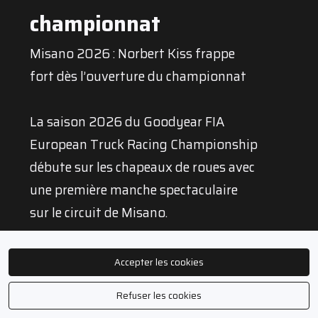
championnat
Misano 2026 : Norbert Kiss frappe
fort dès l’ouverture du championnat
La saison 2026 du Goodyear FIA
European Truck Racing Championship
débute sur les chapeaux de roues avec
une première manche spectaculaire
sur le circuit de Misano.
Auteur de trois victoires en quatre
Accepter les cookies
courses, d’une pole position et du tout
Refuser les cookies
premier Goodyear Wingfoot Award de