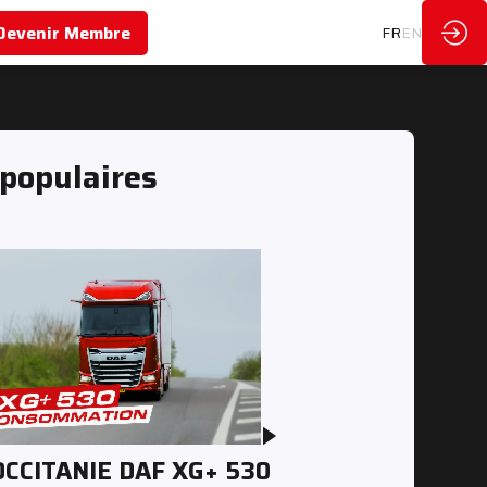
Devenir Membre
FR
EN
 populaires
OCCITANIE DAF XG+ 530