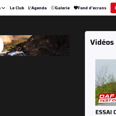
a
Le Club
L'Agenda
Galerie
Fond d'ecrans
Vidéos
ESSAI 