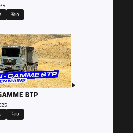
025
7
0
 GAMME BTP
2025
2
0