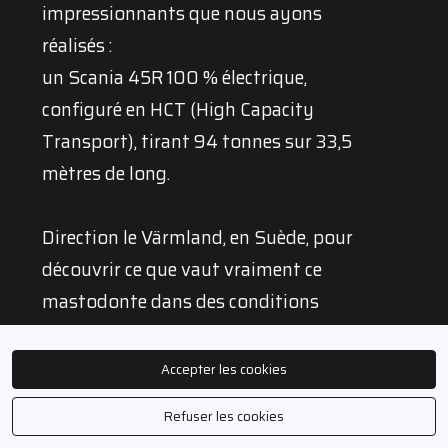
impressionnants que nous ayons
réalisés :
un Scania 45R 100 % électrique,
configuré en HCT (High Capacity
Transport), tirant 94 tonnes sur 33,5
mètres de long.
Direction le Värmland, en Suède, pour
découvrir ce que vaut vraiment ce
mastodonte dans des conditions
réelles : routes froides, longues
montées, zones rurales et séquences
Accepter les cookies
de roulage prolongées.
Refuser les cookies
Un contexte idéal pour mesurer