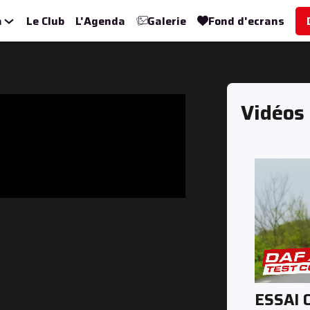
a
Le Club
L'Agenda
Galerie
Fond d'ecrans
Vidéos
ESSAI 