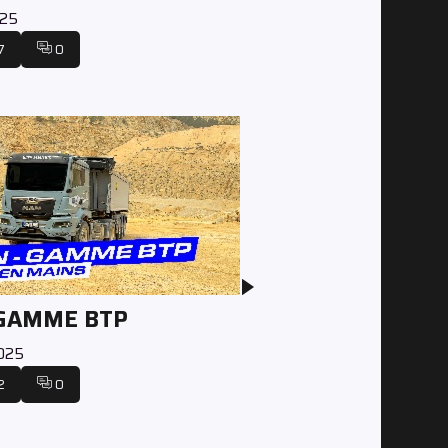
025
7
0
 GAMME BTP
2025
2
0