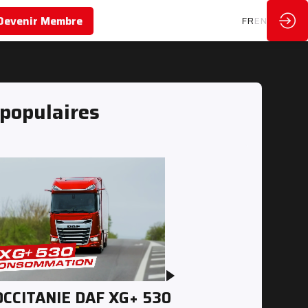
Devenir Membre
FR
EN
 populaires
OCCITANIE DAF XG+ 530