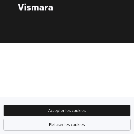
Vismara
Présenté par
Accepter les cookies
Refuser les cookies