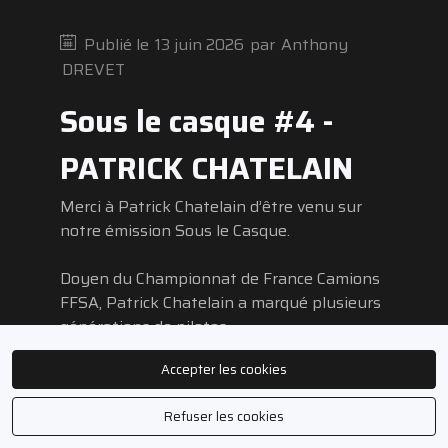
Publié le
13 juin 2026
par
Anthony
DREVET
Sous le casque #4 -
PATRICK CHATELAIN
Merci à Patrick Chatelain d’être venu sur
notre émission Sous le Casque.
Doyen du Championnat de France Camions
FFSA, Patrick Chatelain a marqué plusieurs
générations de pilotes.
Accepter les cookies
Ancien pilote lui-même, il a ensuite
accompagné de nombreux concurrents au
Refuser les cookies
sein du paddock et contribué au
développement de la discipline au fil des