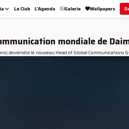
ia
Le Club
L'Agenda
Galerie
Wallpapers
D
communication mondiale de Daim
ans) deviendra le nouveau Head of Global Communications & E