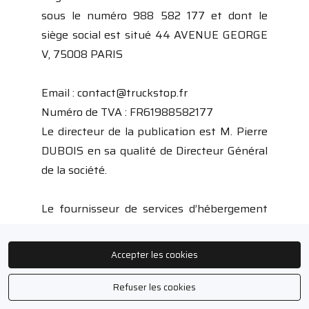
sous le numéro 988 582 177 et dont le
siège social est situé 44 AVENUE GEORGE
V, 75008 PARIS
Email : contact@truckstop.fr
Numéro de TVA : FR61988582177
Le directeur de la publication est M. Pierre
DUBOIS en sa qualité de Directeur Général
de la société.
Le fournisseur de services d’hébergement
est Microsoft Ireland Operations via son
offre de services cloud Azure dont le siège
Accepter les cookies
social se trouve au One Microsoft Place,
South County Business Park,
Refuser les cookies
Leopardstown, Dublin 18, Ireland