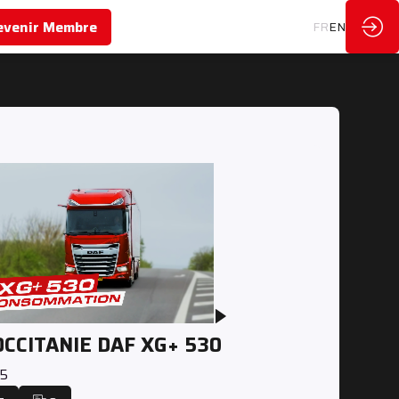
evenir Membre
FR
EN
OCCITANIE DAF XG+ 530
25