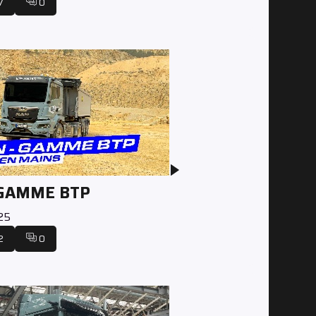
7
0
 GAMME BTP
025
2
0