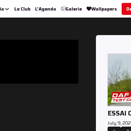
ia
Le Club
L'Agenda
Galerie
Wallpapers
D
ESSAI 
July 9, 20