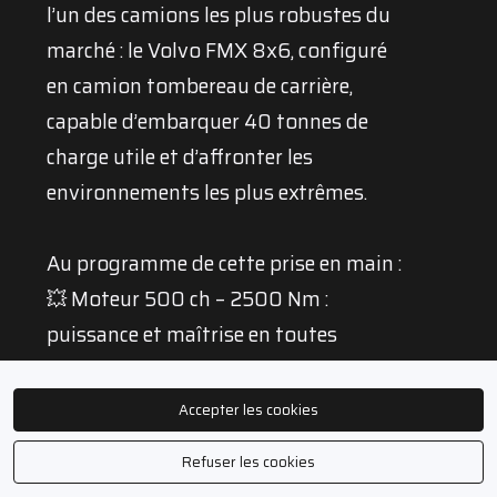
l’un des camions les plus robustes du
marché : le Volvo FMX 8x6, configuré
en camion tombereau de carrière,
capable d’embarquer 40 tonnes de
charge utile et d’affronter les
environnements les plus extrêmes.
Au programme de cette prise en main :
💥 Moteur 500 ch – 2500 Nm :
puissance et maîtrise en toutes
conditions
🪨 Benne carrière 22 m³ (HD450) :
Accepter les cookies
renforts, épaisseur, volume… du solide,
Refuser les cookies
du vrai